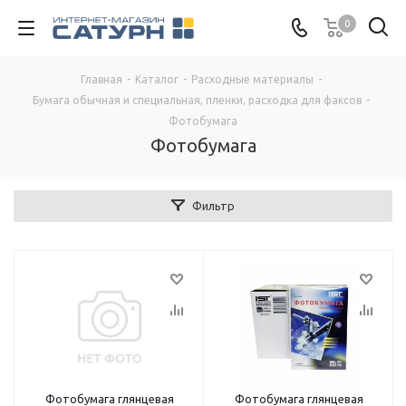
0
Главная
-
Каталог
-
Расходные материалы
-
Бумага обычная и специальная, пленки, расходка для факсов
-
Фотобумага
Фотобумага
Фильтр
Фотобумага глянцевая
Фотобумага глянцевая