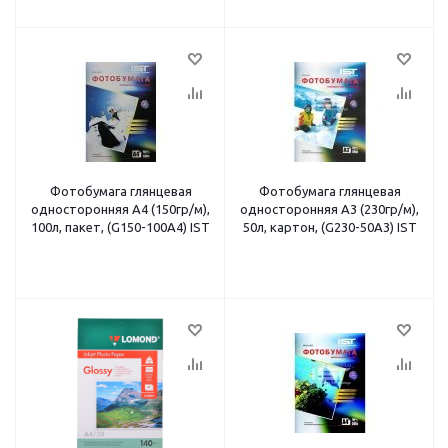
Фотобумага глянцевая
Фотобумага глянцевая
односторонняя A4 (150гр/м),
односторонняя A3 (230гр/м),
100л, пакет, (G150-100A4) IST
50л, картон, (G230-50A3) IST