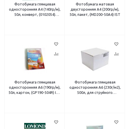
Фотобумага глянцевая
Фотобумага матовая
односторонняя A4 (140гр/м),
двусторонняя A4 (200гр/м),
50л, конверт, (0102054)
50л, пакет, (MD200-50A4) IST
Lomond
Фотобумага глянцевая
Фотобумага глянцевая
односторонняя A6 (190гр/м),
односторонняя A6 (230г/м2),
50л, картон, (GP190-504R) IST
500л, для струйного
Premium
принтера (0102082) Lomond