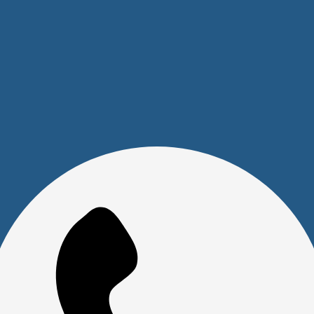
Покупателям
Акции
Новости
Обзоры
FAQ
О компании
Бренды
Отделы и сотрудники
Сертификаты
Скачать прайс
Доставка и оплата
Политика обработки персональных данных