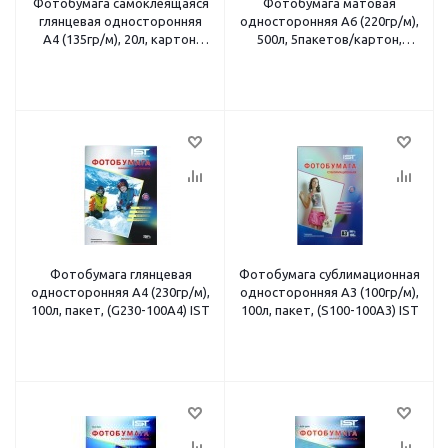
Фотобумага самоклеящаяся
Фотобумага матовая
глянцевая односторонняя
односторонняя A6 (220гр/м),
A4 (135гр/м), 20л, картон,
500л, 5пакетов/картон,
(SSG135-20A4) IST
(M220-5004R) IST
Фотобумага глянцевая
Фотобумага сублимационная
односторонняя A4 (230гр/м),
односторонняя A3 (100гр/м),
100л, пакет, (G230-100A4) IST
100л, пакет, (S100-100A3) IST