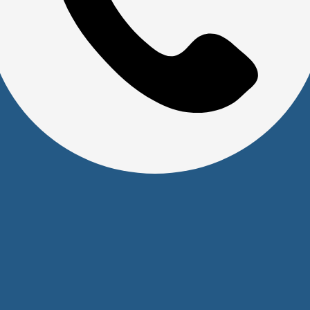
Юридическим лицам
Сервисный центр
Прайс на услуги Сервисного Центра
Реквизиты
Оставайтесь на связи
Наши контакты
+7 (391) 291-30-30
info@s-pl.ru
ул. Алексеева, 41
2026 © Уважаемые клиенты, Информация на сайте не