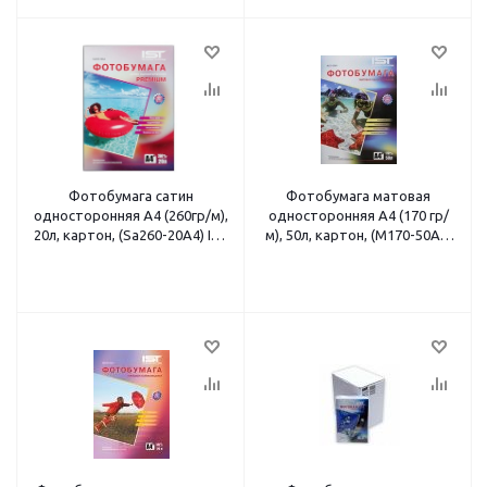
Фотобумага сатин
Фотобумага матовая
односторонняя A4 (260гр/м),
односторонняя A4 (170 гр/
20л, картон, (Sa260-20A4) IST
м), 50л, картон, (M170-50A4)
Premium
IST