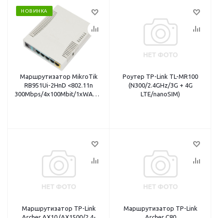
НОВИНКА
Маршрутизатор MikroTik
Роутер TP-Link TL-MR100
RB951Ui-2HnD <802.11n
(N300/2.4GHz/3G + 4G
300Mbps/4x100Mbit/1xWAN/1xUSB(3G/4G)>
LTE/nanoSIM)
1x int Antenna
Маршрутизатор TP-Link
Маршрутизатор TP-Link
Archer AX10 (AX1500/2.4-
Archer C80