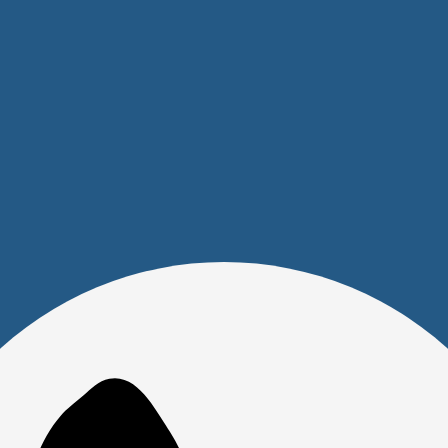
Маршрутизатор TP-Link TL-
Маршрутизатор MikroTik
WR940N 450M <802.11n
hAP ac lite TC <RB952UI-
450Mbps/2.4GHz/20dBm/MIMO/4x100Mbps/1xWAN/VPN/3x5dBi
5AC2ND-TC> (802.11ac/5x100
несъемные>
Eth/2.4+5 ГГц/-30C +70C)
1
2
Покупателям