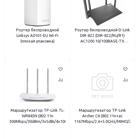
Роутер беспроводной
Роутер беспроводной D-Link
Linksys A0101-EU Wi-Fi
DIR-822 (DIR-822/RU/R1)
(плохая упаковка)
AC1200 10/100BASE-TX
черный
Маршрутизатор TP-Link TL-
Маршрутизатор TP-Link
WR845N (802.11n
Archer C6 (802.11n+ac
300Mbps/30dBm/3x5dBi/4x100Mbit/1xWAN/VPN)
1167Mbps/2.4+5.0GHz/MIMO/20dB