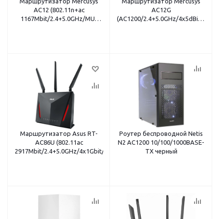
Маршрутизатор Mercusys
Маршрутизатор Mercusys
AC12 (802.11n+ac
AC12G
1167Mbit/2.4+5.0GHz/MU-
(AC1200/2.4+5.0GHz/4x5dBi/3x1Gb
MIMO/4x5dBi/3x100Mbit
LAN/1xWAN)
LAN/1xWAN)
Маршрутизатор Asus RT-
Роутер беспроводной Netis
AC86U (802.11ac
N2 AC1200 10/100/1000BASE-
2917Mbit/2.4+5.0GHz/4x1Gbit/USB3.2+USB2.0)
TX черный