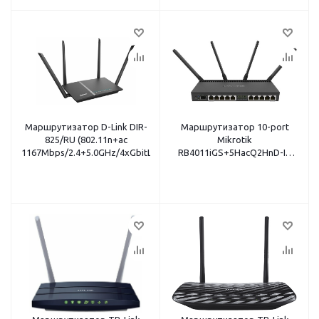
Маршрутизатор D-Link DIR-
Маршрутизатор 10-port
825/RU (802.11n+ac
Mikrotik
1167Mbps/2.4+5.0GHz/4xGbitLAN/VPN/USB/4x5dBi)
RB4011iGS+5HacQ2HnD-IN
(802.11n+ac/2.4+5.0GHz/33dBm(20
для
РФ)/MIMO2x2+4x4/10x1Gbit/1xSF
4x1.4GHz/1Gb RAM/0.5Gb
NAND/RouterOS 5/PoE на
десятом порту/-40 +45°C)