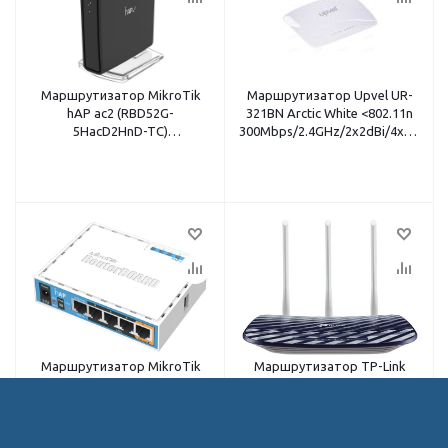
Маршрутизатор MikroTik
Маршрутизатор Upvel UR-
hAP ac2 (RBD52G-
321BN Arctic White <802.11n
5HacD2HnD-TC)
300Mbps/2.4GHz/2x2dBi/4x100Mbi
(802.11n+ac/2.4+5.0GHz/MIMO
LAN/USB>
2x2/5x1Gbit/-40
+50°C/RouterOS Level4)
Маршрутизатор MikroTik
Маршрутизатор TP-Link
hAP (RB951Ui-2nD)
Archer C20(RU) <802.11ac
<802.11n/2.4GHz/22dBm/MIMO2x2/5x100Mbit/Passive
733Mbps/2.4+5Ghz/4x100Mbit/VP
POE/-30 +70°C>
антенны>