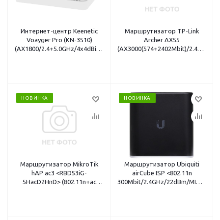
Интернет-центр Keenetic
Маршрутизатор TP-Link
Voayger Pro (KN-3510)
Archer AX55
(AX1800/2.4+5.0GHz/4x4dBi/MU-
(AX3000(574+2402Mbit)/2.4+5.0G
MIMO/2x1Gbit/Mesh/PoE/BT5.1/
MIMO/4xGbit
анализатор 5.0GHz)
LAN/1xWAN/USB3.0)
НОВИНКА
НОВИНКА
Маршрутизатор MikroTik
Маршрутизатор Ubiquiti
hAP ac3 <RBD53iG-
airCube ISP <802.11n
5HacD2HnD> (802.11n+ac
300Mbit/2.4GHz/22dBm/MIMO
300+867Mbit/2.4+5.0GHz/360°/3-
2x2/4xRJ45/Passive PoE 24V>
5.5dBi/MIMO 2x2/5x1Gbit/-40
+70°C/Passive PoE
24V/RouterOS Level 4)