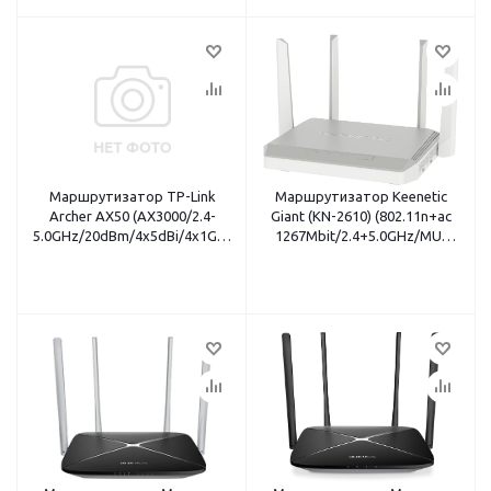
Маршрутизатор TP-Link
Маршрутизатор Keenetic
Archer AX50 (AX3000/2.4-
Giant (KN-2610) (802.11n+ac
5.0GHz/20dBm/4x5dBi/4x1Gbit
1267Mbit/2.4+5.0GHz/MU-
LAN/USB3.0/VPN)
MIMO/4x5dBi/8x1Gbit
LAN/WAN/1xSFP/USB)