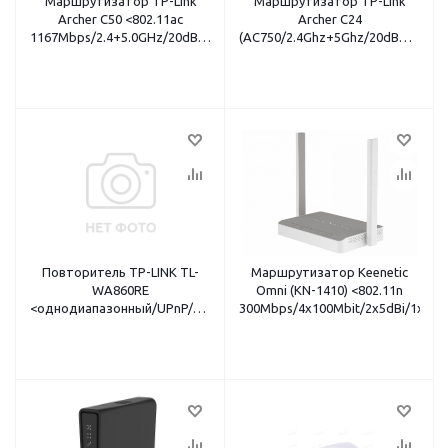
Маршрутизатор TP-Link
Маршрутизатор TP-Link
Archer C50 <802.11ac
Archer C24
1167Mbps/2.4+5.0GHz/20dBm/4x100
(AC750/2.4Ghz+5Ghz/20dBm/4x10
Eth/1xWAN/VPN> 2 внешних
антенны)
антенны
Повторитель TP-LINK TL-
Маршрутизатор Keenetic
WA860RE
Omni (KN-1410) <802.11n
<однодиапазонный/UPnP/WEP/WPA/
300Mbps/4x100Mbit/2x5dBi/1xW
белый>