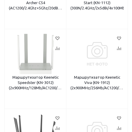
Archer C54
Start (KN-1112)
(AC1200/2.4Ghz+5Ghz/20dBm/5dBi/4x100Mbit/1xWAN/4
(300N/2.4GHz/2x5dBi/4x100Mbit/V
антенны)
Маршрутизатор Keenetic
Маршрутизатор Keenetic
Speedster (KN-3012)
Viva (KN-1912)
(2x900MHz/128Mb/AC1200/2.4+5.0GHz/4x5dBi/MU-
(2x900MHz/256Mb/AC1200/2.4+5.
MIMO/4x1Gbit/VPN)
MIMO/4x1Gbit/USB2.0/VPN)