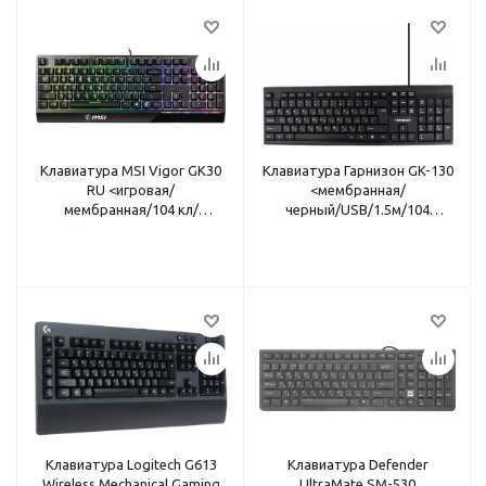
Клавиатура MSI Vigor GK30
Клавиатура Гарнизон GK-130
RU <игровая/
<мембранная/
мембранная/104 кл/
черный/USB/1.5м/104
подсветка RGB/USB/
клавиши>
черный>
Клавиатура Logitech G613
Клавиатура Defender
Wireless Mechanical Gaming
UltraMate SM-530