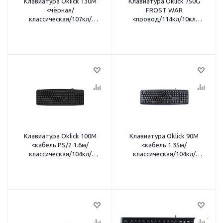
Клавиатура Oklick 130M
Клавиатура Oklick 750G
<чёрная/
FROST WAR
классическая/107кл/
<провод/114кл/10кл
мембранная/USB>
мультимедиа голубого
цвета/8кл. голубого цвета/
игровая/ресурс клавишь
10млн нажатий/1.5м/USB/
чёрный>
Клавиатура Oklick 100M
Клавиатура Oklick 90M
<кабель PS/2 1.6м/
<кабель 1.35м/
классическая/104кл/
классическая/104кл/
полноразмерная/
мембранная/USB/чёрная>
чёрная100M HW3>