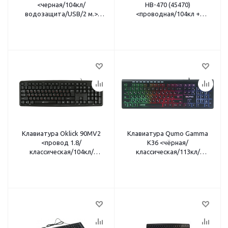
<черная/104кл/
HB-470 (45470)
водозащита/USB/2 м.>
<проводная/104кл +
EX279940RUS/EX263906RUS
мультимедиа
16кл/1.50м/USB/черный>
Клавиатура Oklick 90MV2
Клавиатура Qumo Gamma
<провод 1.8/
K36 <чёрная/
классическая/104кл/
классическая/113кл/
мембранная/USB/чёрная>
мембранная/USB/радужная
подсветка>