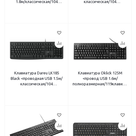
1.8м/классическая/104
классическая/104
клавиши/441x147x22мм/
клавиши/441x147x22мм/
черный>
белый>
Клавиатура Dareu LK185
Клавиатура Oklick 125M
Black <проводная USB 1.5м/
<провод USB 1.6м/
классическая/104
полноразмерная/119клавиш/15кл
клавиши/441x147x22мм/
мультимедиа/влагозащита/
черный>
черный>