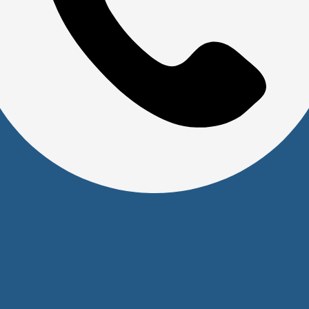
Доставка и оплата
Политика обработки персональных данных
Юридическим лицам
Сервисный центр
Прайс на услуги Сервисного Центра
Реквизиты
Оставайтесь на связи
Наши контакты
+7 (391) 291-30-30
info@s-pl.ru
ул. Алексеева, 41