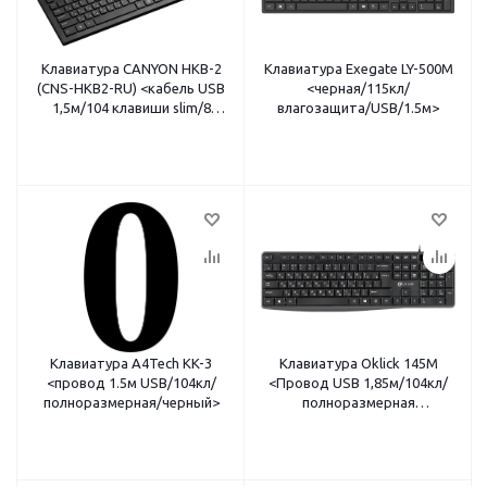
Клавиатура CANYON HKB-2
Клавиатура Exegate LY-500M
(CNS-HKB2-RU) <кабель USB
<черная/115кл/
1,5м/104 клавиши slim/8
влагозащита/USB/1.5м>
мультимедиа/тонкая/
матовая/декоративная
подсветка по бокам
клавиатуры/черная>
Клавиатура A4Tech KK-3
Клавиатура Oklick 145M
<провод 1.5м USB/104кл/
<Провод USB 1,85м/104кл/
полноразмерная/черный>
полноразмерная
440x24x139мм/чёрная>