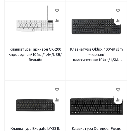
Клавиатура Гарнизон GK-200
Клавиатура Oklick 400MR slim
<проводная/104кл/1,4м/USB/
<черная/
белый>
классическая/104кл/1,5М/
тонкая/круглые
кнопки/USB>
Клавиатура Exegate LY-331L
Клавиатура Defender Focus