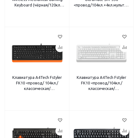
Keyboard (чёрная/120кл
<провод/104кл.+4кл.мультимеди
ABS(Romer-G
низкопрофильная/1.5м/USB/
Tactile)/BT+USB/(920-008395)
черный>
Клавиатура A4Tech Fstyler
Клавиатура A4Tech Fstyler
FK10 <провод/ 104кл./
FK10 <провод/104кл./
классическая/
классическая/
полноразмерная/ 1.5м/ USB/
полноразмерная/1.5м/USB/
черный-оранжевый>
белый-серый>