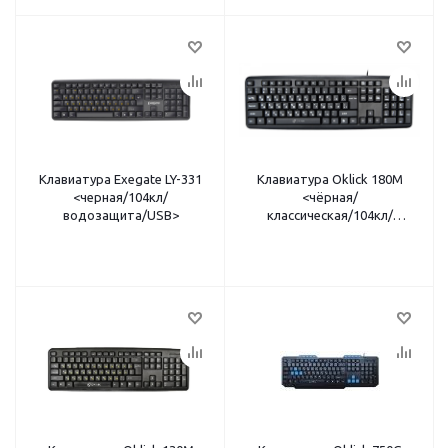
Клавиатура Exegate LY-331
Клавиатура Oklick 180M
<черная/104кл/
<чёрная/
водозащита/USB>
классическая/104кл/
мембранная/PS/2>