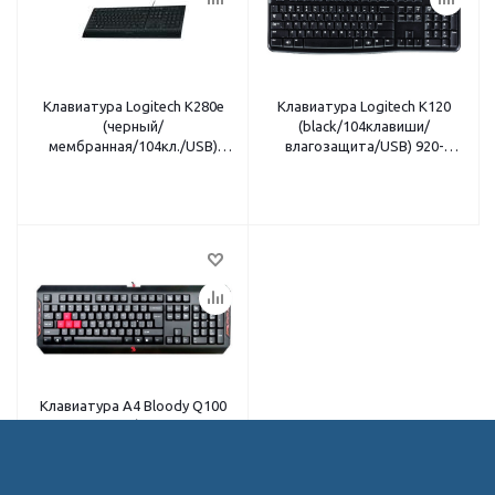
Клавиатура Logitech K280e
Клавиатура Logitech K120
(черный/
(black/104клавиши/
мембранная/104кл./USB)
влагозащита/USB) 920-
920-005215
002522
Клавиатура A4 Bloody Q100
<проводная/104кл + 4кл.
силиконовые /
игровая/1мс/1.8м/USB/
черный>