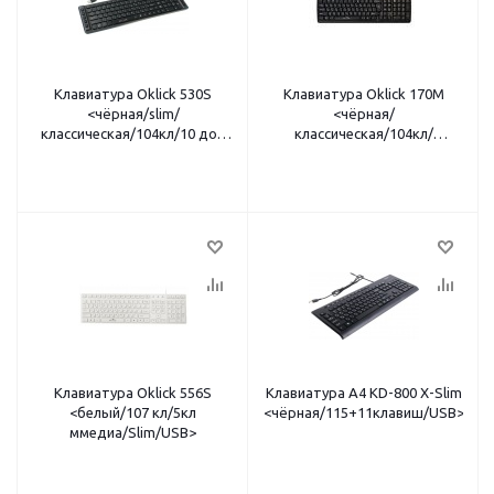
Клавиатура Oklick 530S
Клавиатура Oklick 170M
<чёрная/slim/
<чёрная/
классическая/104кл/10 доп
классическая/104кл/
клавиш/мембранная/USB>
мембранная/USB>
Клавиатура Oklick 556S
Клавиатура A4 KD-800 X-Slim
<белый/107 кл/5кл
<чёрная/115+11клавиш/USB>
ммедиа/Slim/USB>