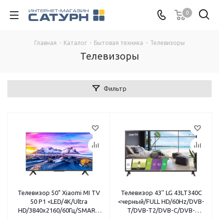
0
Главная
-
Каталог
-
Бытовая техника
-
Телевизоры
Телевизоры
Фильтр
Телевизор 50" Xiaomi MI TV
Телевизор 43'' LG 43LT340C
50 P1 <LED/4K/Ultra
<черный/FULL HD/60Hz/DVB-
HD/3840x2160/60Гц/SMART
T/DVB-T2/DVB-C/DVB-