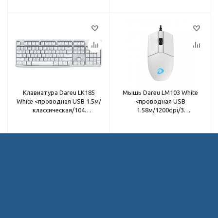
Клавиатура Dareu LK185
Мышь Dareu LM103 White
White <проводная USB 1.5м/
<проводная USB
классическая/104
1.58м/1200dpi/3
клавиши/441x147x22мм/
кнопки/118x61x38мм/белый>
белый>