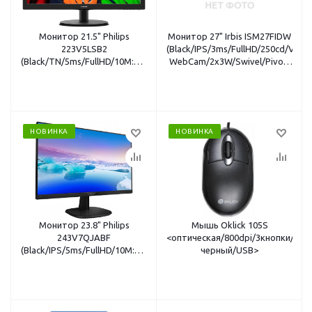
Монитор 21.5" Philips
Монитор 27" Irbis ISM27FIDW
223V5LSB2
(Black/IPS/3ms/FullHD/250cd/VG
(Black/TN/5ms/FullHD/10M:1/200cd/90°/65°/VGA)
WebCam/2x3W/Swivel/Pivot)
<полосы на матрице>
HDMI+DP кабель
НОВИНКА
НОВИНКА
Монитор 23.8" Philips
Мышь Oklick 105S
243V7QJABF
<оптическая/800dpi/3кнопки/
(Black/IPS/5ms/FullHD/10M:1/250cd/178°/VGA+HDMI+DP/2x2W)
черный/USB>
HDMI кабель