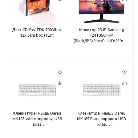
Диск CD-RW TDK 700Mb 4-
Монитор 23.8" Samsung
12x Slim box (1шт)
F24T350FHM
(Black/IPS/5ms/FullHD/250cd/VGA
английская вилка
Клавиатура+мышь Dareu
Клавиатура+мышь Dareu
MK185 White <провод USB
MK185 Black <провод USB
клав
клав
(LK185/104кл/1,5м)+мышь
(LK185/104кл/1,5м)+мышь
(LM103/1,58м) белый>
(LM103/1,58м) черный>