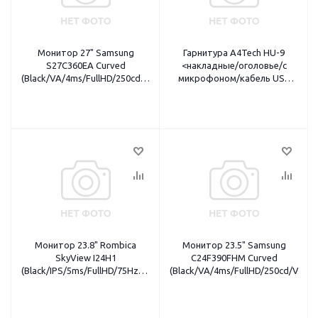
Монитор 27" Samsung
Гарнитура A4Tech HU-9
S27C360EA Curved
<накладные/оголовье/с
(Black/VA/4ms/FullHD/250cd/VGA+HDMI/FreeSync)
микрофоном/кабель USB
HDMI кабель
1.8м/черный>
Монитор 23.8" Rombica
Монитор 23.5" Samsung
SkyView I24H1
C24F390FHM Curved
(Black/IPS/5ms/FullHD/75Hz/250cd/VGA+HDMI/2x2W/FreeSync)
(Black/VA/4ms/FullHD/250cd/VGA+
рег. по высоте