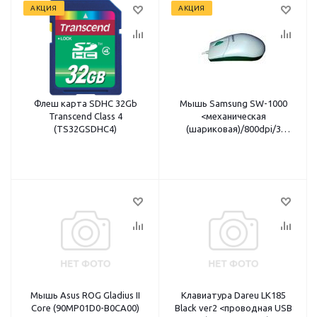
АКЦИЯ
АКЦИЯ
Флеш карта SDHC 32Gb
Мышь Samsung SW-1000
Transcend Class 4
<механическая
(TS32GSDHC4)
(шариковая)/800dpi/3
кнопки/белая/PS/2>
Мышь Asus ROG Gladius II
Клавиатура Dareu LK185
Core (90MP01D0-B0CA00)
Black ver2 <проводная USB