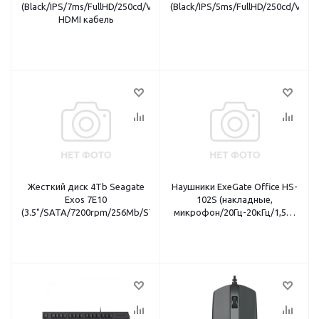
(Black/IPS/7ms/FullHD/250cd/VGA+HDMI/2x1.5W)
(Black/IPS/5ms/FullHD/250cd/VG
HDMI кабель
Жесткий диск 4Tb Seagate
Наушники ExeGate Office HS-
Exos 7E10
102S (накладные,
(3.5"/SATA/7200rpm/256Mb/ST4000NM000B)
микрофон/20Гц-20кГц/1,5м/
черный)