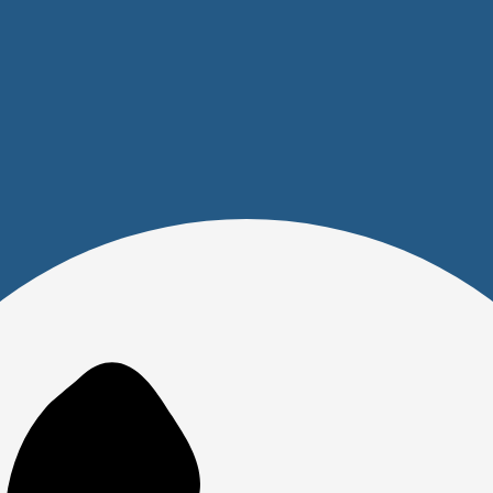
Клавиатура Dareu LK185
Мышь Oklick 565MW glossy
Black <проводная USB 1.5м/
<беспроводная/1600dpi/4кноп/
классическая/104
для
клавиши/441x147x22мм/
ноутбука/1xAA/61x103x33.5мм/
черный>
черный глянец>
Клавиатура + мышь Oklick
Мышь Oklick 147M <провод/
225M <Беспр./
оптическая/2000dpi/3кнопки/MT
классич/104кл+9кл
3млн. кликов/USB/1.8м/
мультимед./2xAAA/+Мышь
черный>
3кн/800dpi/1xAAA/USB>
1
2
3
7