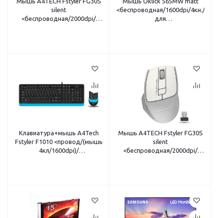
Мышь A4TECH Fstyler FG30S
Мышь Oklick 565MW matt
silent
<беспроводная/1600dpi/4кн./
<беспроводная/2000dpi/
для
кнопок 5/USB/батарейки AA/
ноутбука/1xAA/61x103x33.5мм/
серый-синий>
черный матовый>
Клавиатура+мышь A4Tech
Мышь A4TECH Fstyler FG30S
Fstyler F1010 <провод/(мышь
silent
4кл/1600dpi)/
<беспроводная/2000dpi/
мультимед/1,5м/USB/
кнопок 5/USB/батарейки AA/
черный-оранжевый>
серый>