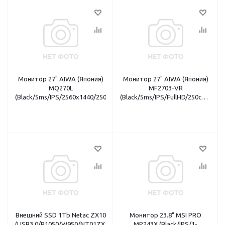
Монитор 27" AIWA (Япония)
Монитор 27" AIWA (Япония)
MQ270L
MF2703-VR
(Black/5ms/IPS/2560x1440/250cd/HDMI+DP/USB(Charge)/2x3W/Tilt/Pi
(Black/5ms/IPS/FullHD/250cd/VG
HDMI кабель
Внешний SSD 1Tb Netac ZX10
Монитор 23.8" MSI PRO
(USB3.0/R1050/W950/NT01ZX10-
MP243X (Black/IPS/1-