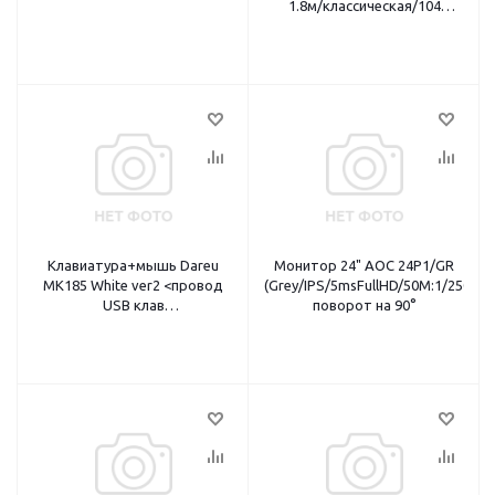
1.8м/классическая/104
клавиши/441x147x22мм/
черный>
Клавиатура+мышь Dareu
Монитор 24" AOC 24P1/GR
MK185 White ver2 <провод
(Grey/IPS/5msFullHD/50M:1/250
USB клав
поворот на 90°
(LK185/104кл/1,8м)+мышь
(LM103/1,8м) белый>