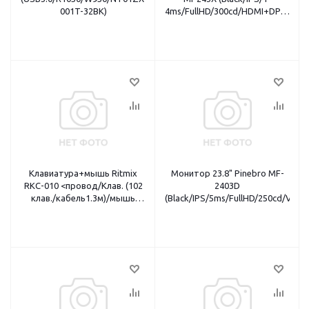
001T-32BK)
4ms/FullHD/300cd/HDMI+DP/2x3W/
HDMI кабель
Клавиатура+мышь Ritmix
Монитор 23.8" Pinebro MF-
RKC-010 <провод/Клав. (102
2403D
клав./кабель1.3м)/мышь
(Black/IPS/5ms/FullHD/250cd/VG
(800dpi/1.1м)/USB/черный>