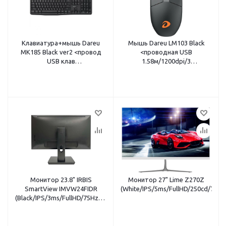
Клавиатура+мышь Dareu
Мышь Dareu LM103 Black
MK185 Black ver2 <провод
<проводная USB
USB клав
1.58м/1200dpi/3
(LK185/104кл/1,8м)+мышь
кнопки/118x61x38мм/
(LM103/1,8м) черный>
черный>
Монитор 23.8" IRBIS
Монитор 27" Lime Z270Z
SmartView IMVW24FIDR
(White/IPS/5ms/FullHD/250cd/75
(Black/IPS/3ms/FullHD/75Hz/250cd/VGA+HDMI+DP/USB2.0/2x3W/Swive
HDMI+DP кабель