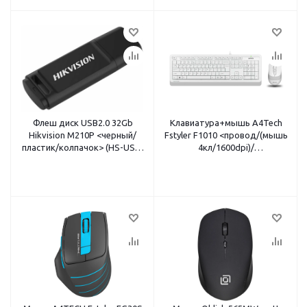
Флеш диск USB2.0 32Gb
Клавиатура+мышь A4Tech
Hikvision M210P <черный/
Fstyler F1010 <провод/(мышь
пластик/колпачок> (HS-USB-
4кл/1600dpi)/
M210P/32G)
мультимед/1,5м/USB/белый-
серый>