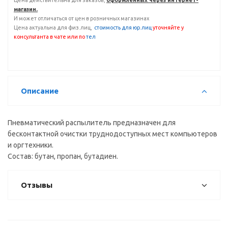
Цена действительна для заказов,
оформленных через интернет-
магазин.
И может отличаться от цен в розничных магазинах
Цена актуальна для физ.лиц,
с
тоимость для юр.лиц
уточняйте у
консультанта
в чате или по
тел
Описание
Пневматический распылитель предназначен для
бесконтактной очистки труднодоступных мест компьютеров
и оргтехники.
Состав: бутан, пропан, бутадиен.
Отзывы