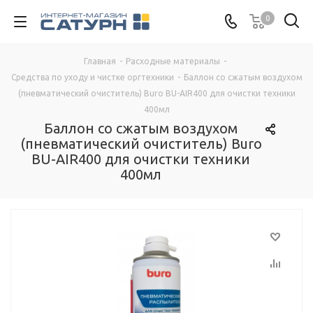
0
Главная
-
Расходные материалы
-
Средства по уходу и чистке оргтехники
-
Баллон со сжатым воздухом
(пневматический очиститель) Buro BU-AIR400 для очистки техники
400мл
Баллон со сжатым воздухом
(пневматический очиститель) Buro
BU-AIR400 для очистки техники
400мл