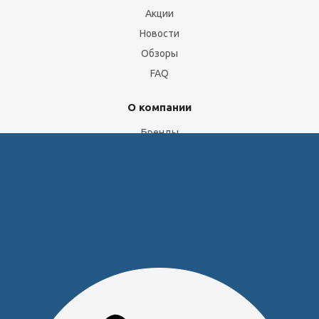
Акции
Новости
Обзоры
FAQ
О компании
Бренды
Отделы и сотрудники
Сертификаты
Скачать прайс
Доставка и оплата
Политика обработки персональных данных
Юридическим лицам
Сервисный центр
Прайс на услуги Сервисного Центра