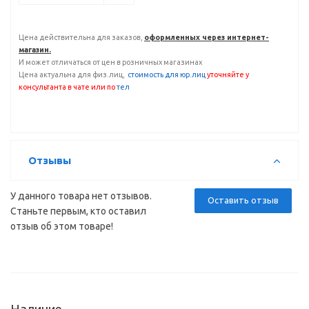
Цена действительна для заказов,
оформленных через интернет-
магазин.
И может отличаться от цен в розничных магазинах
Цена актуальна для физ.лиц,
с
тоимость для юр.лиц
уточняйте у
консультанта
в чате или по
тел
Отзывы
У данного товара нет отзывов.
Оставить отзыв
Станьте первым, кто оставил
отзыв об этом товаре!