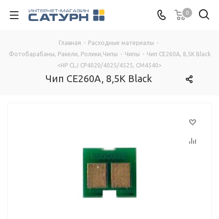
0
Главная
-
Расходные материалы
-
Фотобарабаны, Ракели, Ролики,Чипы
-
Чипы
-
Чип CE260A, 8,5K Black
<HP CLJ CP4020/4025/4525, CM4540>
Чип CE260A, 8,5K Black