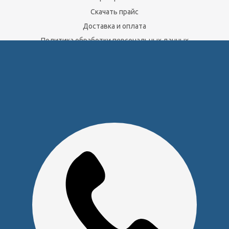
Скачать прайс
Доставка и оплата
Политика обработки персональных данных
Юридическим лицам
Сервисный центр
Прайс на услуги Сервисного Центра
Реквизиты
Оставайтесь на связи
Наши контакты
+7 (391) 291-30-30
info@s-pl.ru