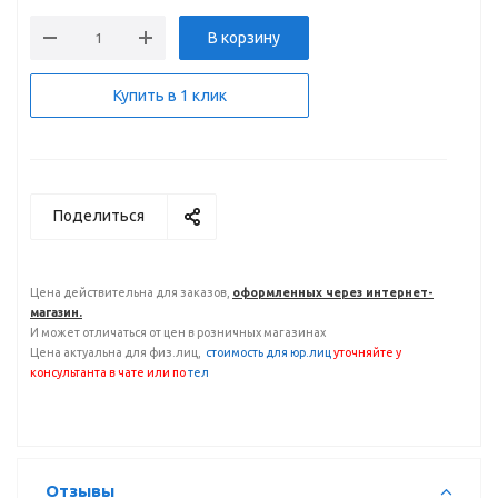
В корзину
Купить в 1 клик
Поделиться
Цена действительна для заказов,
оформленных через интернет-
магазин.
И может отличаться от цен в розничных магазинах
Цена актуальна для физ.лиц,
с
тоимость для юр.лиц
уточняйте у
консультанта
в чате или по
тел
Отзывы