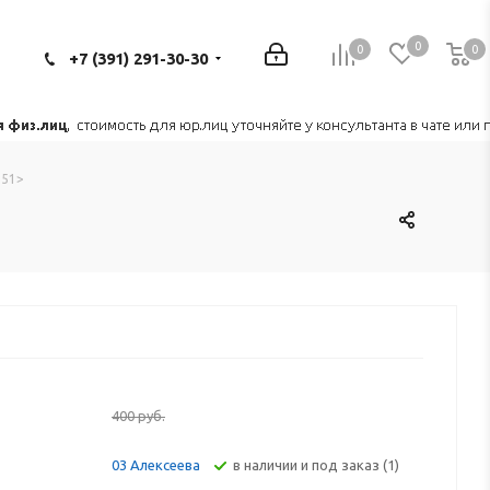
0
0
0
0
+7 (391) 291-30-30
551>
400
руб.
В наличии и под заказ (1)
03 Алексеева