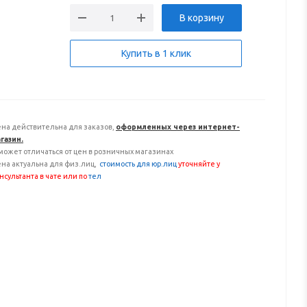
В корзину
Купить в 1 клик
на действительна для заказов,
оформленных через интернет-
газин.
может отличаться от цен в розничных магазинах
на актуальна для физ.лиц,
с
тоимость для юр.лиц
уточняйте у
нсультанта
в чате или по
тел