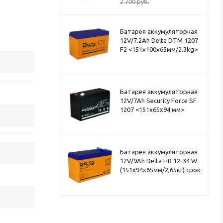
2 700
руб.
Батарея аккумуляторная
12V/7.2Ah Delta DTM 1207
F2 <151x100x65мм/2.3kg>
Батарея аккумуляторная
12V/7Ah Security Force SF
1207 <151x65x94 мм>
Батарея аккумуляторная
12V/9Ah Delta HR 12-34 W
(151x94x65мм/2,65кг) срок
службы 8лет