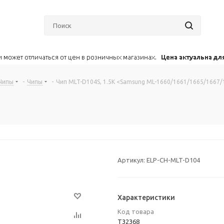
Чипы
-
Чипы
-
Чип MLT-D104S, 1.5K <Samsung ML-1660/1661/1665/1667/
Артикул:
ELP-CH-MLT-D104
Характеристики
Код товара
T32368