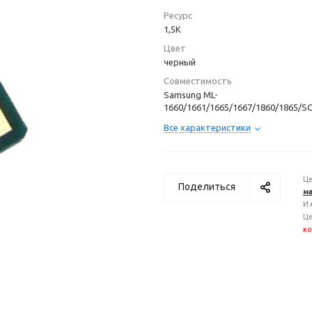
Ресурс
1,5K
Цвет
черный
Совместимость
Samsung ML-
1660/1661/1665/1667/1860/1865/S
Все характеристики
Це
Поделиться
ма
И 
Це
ко