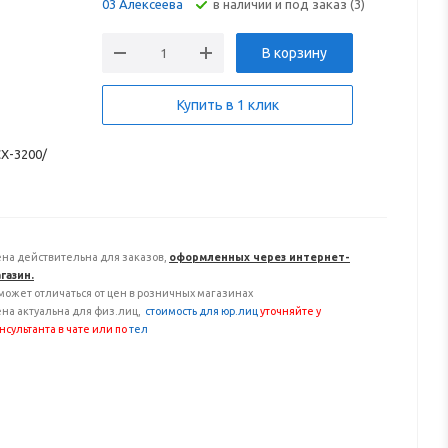
В наличии и под заказ (3)
03 Алексеева
В корзину
Купить в 1 клик
CX-3200/
на действительна для заказов,
оформленных через интернет-
газин.
может отличаться от цен в розничных магазинах
на актуальна для физ.лиц,
с
тоимость для юр.лиц
уточняйте у
нсультанта
в чате или по
тел