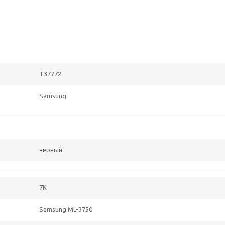
T37772
Samsung
черный
7K
Samsung ML-3750