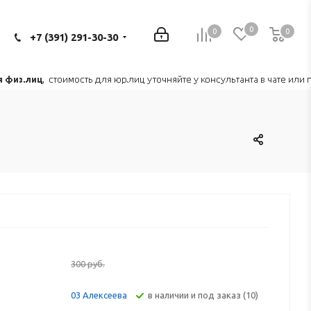
0
0
0
0
+7 (391) 291-30-30
300
руб.
В наличии и под заказ (10)
03 Алексеева