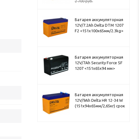
2 700
руб.
Батарея аккумуляторная
12V/7.2Ah Delta DTM 1207
F2 <151x100x65мм/2.3kg>
Батарея аккумуляторная
12V/7Ah Security Force SF
1207 <151x65x94 мм>
Батарея аккумуляторная
12V/9Ah Delta HR 12-34 W
(151x94x65мм/2,65кг) срок
службы 8лет