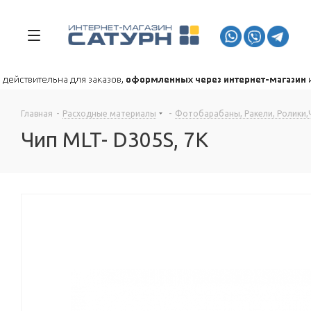
Главная
-
Расходные материалы
-
Фотобарабаны, Ракели, Ролики,
Чип MLT- D305S, 7K