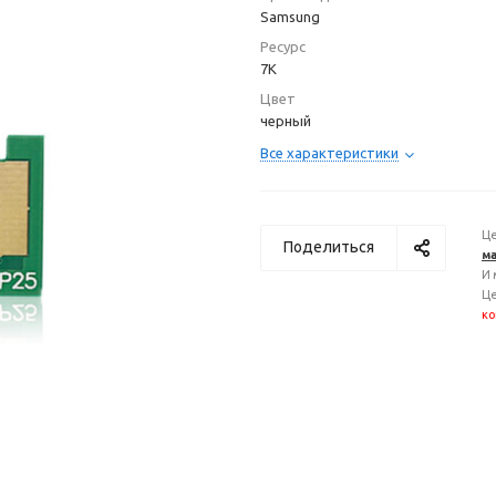
Samsung
Ресурс
7K
Цвет
черный
Все характеристики
Це
Поделиться
ма
И 
Це
ко