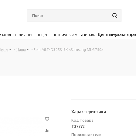
Чипы
-
Чипы
-
Чип MLT- D305S, 7K <Samsung ML-3750>
Характеристики
Код товара
T37772
Производитель