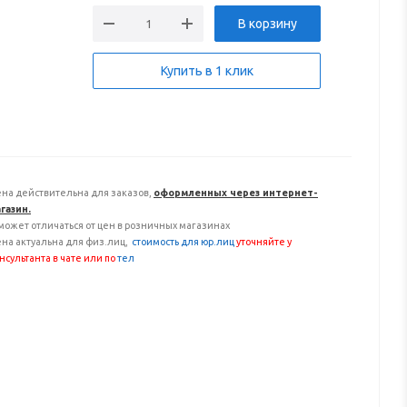
В корзину
Купить в 1 клик
на действительна для заказов,
оформленных через интернет-
газин.
может отличаться от цен в розничных магазинах
на актуальна для физ.лиц,
с
тоимость для юр.лиц
уточняйте у
нсультанта
в чате или по
тел