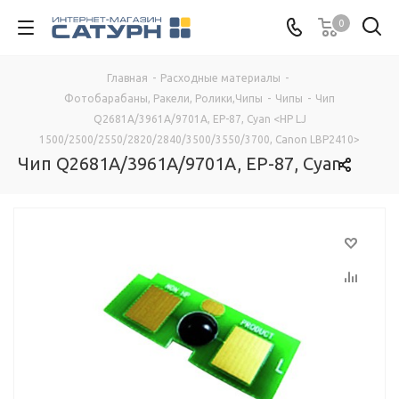
0
Главная
-
Расходные материалы
-
Фотобарабаны, Ракели, Ролики,Чипы
-
Чипы
-
Чип
Q2681A/3961A/9701A, EP-87, Cyan <HP LJ
1500/2500/2550/2820/2840/3500/3550/3700, Canon LBP2410>
Чип Q2681A/3961A/9701A, EP-87, Cyan