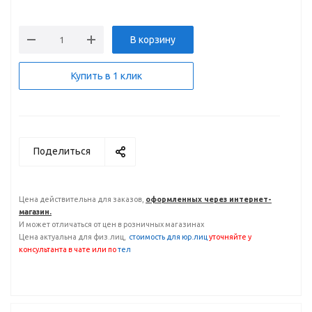
В корзину
Купить в 1 клик
Поделиться
Цена действительна для заказов,
оформленных через интернет-
магазин.
И может отличаться от цен в розничных магазинах
Цена актуальна для физ.лиц,
с
тоимость для юр.лиц
уточняйте у
консультанта
в чате или по
тел