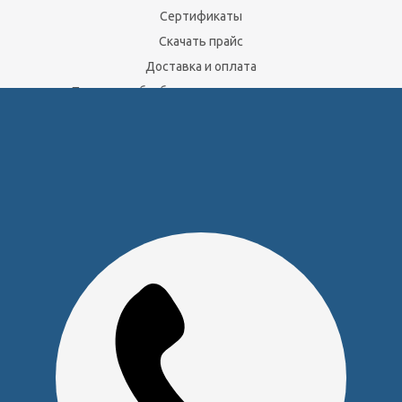
Сертификаты
Скачать прайс
Доставка и оплата
Политика обработки персональных данных
Юридическим лицам
Сервисный центр
Прайс на услуги Сервисного Центра
Реквизиты
Оставайтесь на связи
Наши контакты
+7 (391) 291-30-30
info@s-pl.ru