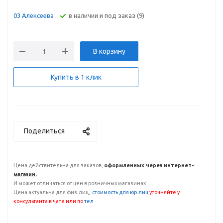
В наличии и под заказ (9)
03 Алексеева
В корзину
Купить в 1 клик
Поделиться
Цена действительна для заказов,
оформленных через интернет-
магазин.
И может отличаться от цен в розничных магазинах
Цена актуальна для физ.лиц,
с
тоимость для юр.лиц
уточняйте у
консультанта
в чате или по
тел