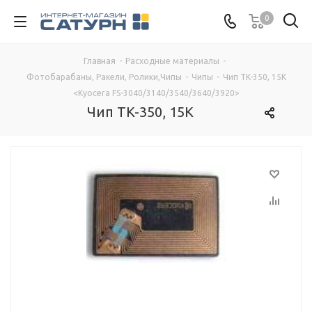
0
Главная
-
Расходные материалы
-
Фотобарабаны, Ракели, Ролики,Чипы
-
Чипы
-
Чип TK-350, 15K
<Kyocera FS-3040/3140/3540/3640/3920>
Чип TK-350, 15K