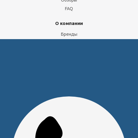
Обзоры
FAQ
О компании
Бренды
Отделы и сотрудники
Сертификаты
Скачать прайс
Доставка и оплата
Политика обработки персональных данных
Юридическим лицам
Сервисный центр
Прайс на услуги Сервисного Центра
Реквизиты
Оставайтесь на связи