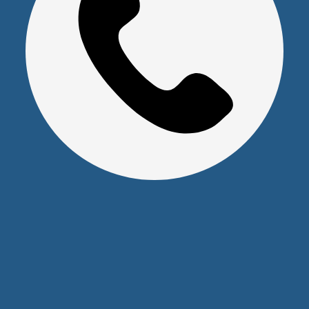
Оставайтесь на связи
Наши контакты
+7 (391) 291-30-30
info@s-pl.ru
ул. Алексеева, 41
2026 © Уважаемые клиенты, Информация на сайте не
является публичной офертой.