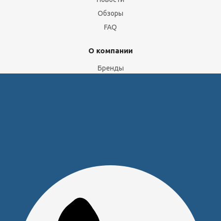
Обзоры
FAQ
О компании
Бренды
Отделы и сотрудники
Сертификаты
Скачать прайс
Доставка и оплата
Политика обработки персональных данных
Юридическим лицам
Сервисный центр
Прайс на услуги Сервисного Центра
Реквизиты