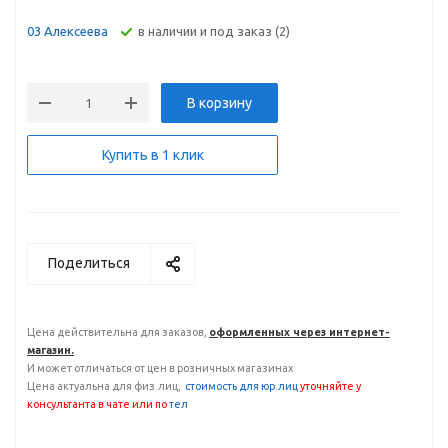
В наличии и под заказ (2)
03 Алексеева
В корзину
Купить в 1 клик
Поделиться
Цена действительна для заказов,
оформленных через интернет-
магазин.
И может отличаться от цен в розничных магазинах
Цена актуальна для физ.лиц,
с
тоимость для юр.лиц
уточняйте у
консультанта
в чате или по
тел