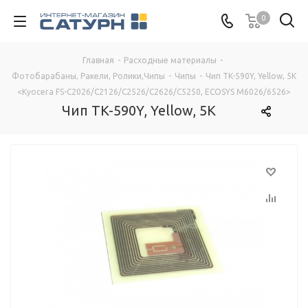
0
Главная
-
Расходные материалы
-
Фотобарабаны, Ракели, Ролики,Чипы
-
Чипы
-
Чип TK-590Y, Yellow, 5K
<Kyocera FS-C2026/C2126/C2526/C2626/C5250, ECOSYS M6026/6526>
Чип TK-590Y, Yellow, 5K