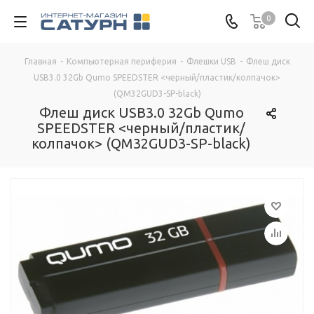
0
Главная
-
Компьютерная периферия
-
Флешки USB
-
Флеш диск
USB3.0 32Gb Qumo SPEEDSTER <черный/пластик/колпачок>
(QM32GUD3-SP-black)
Флеш диск USB3.0 32Gb Qumo
SPEEDSTER <черный/пластик/
колпачок> (QM32GUD3-SP-black)