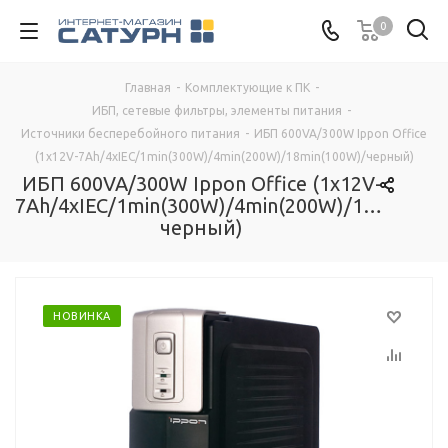
0
Главная
-
Комплектующие к ПК
-
ИБП, сетевые фильтры, элементы питания
-
Источники бесперебойного питания
-
ИБП 600VA/300W Ippon Office
(1x12V-7Ah/4xIEC/1min(300W)/4min(200W)/18min(100W)/черный)
ИБП 600VA/300W Ippon Office (1x12V-
7Ah/4xIEC/1min(300W)/4min(200W)/18min(10
черный)
НОВИНКА