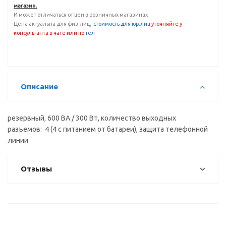
магазин.
И может отличаться от цен в розничных магазинах
Цена актуальна для физ.лиц,
с
тоимость для юр.лиц
уточняйте у
консультанта
в чате или по
тел
Описание
резервный, 600 ВА / 300 Вт, количество выходных
разъемов: 4 (4 с питанием от батареи), защита телефонной
линии
Отзывы