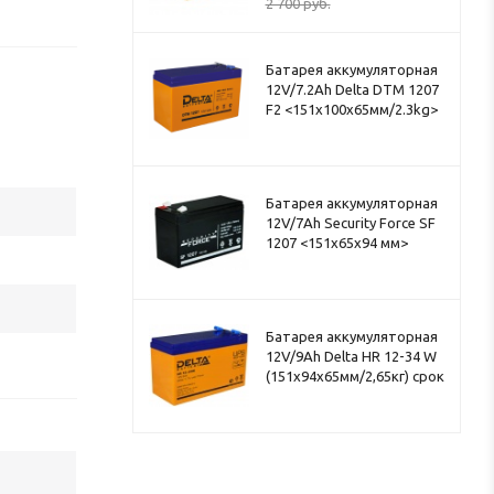
2 700
руб.
Батарея аккумуляторная
12V/7.2Ah Delta DTM 1207
F2 <151x100x65мм/2.3kg>
Батарея аккумуляторная
12V/7Ah Security Force SF
1207 <151x65x94 мм>
Батарея аккумуляторная
12V/9Ah Delta HR 12-34 W
(151x94x65мм/2,65кг) срок
службы 8лет