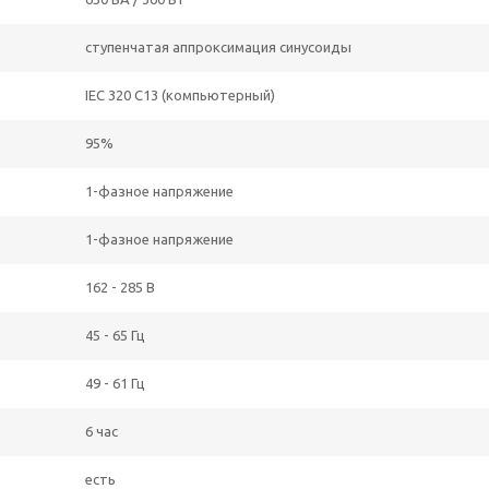
ступенчатая аппроксимация синусоиды
IEC 320 C13 (компьютерный)
95%
1-фазное напряжение
1-фазное напряжение
162 - 285 В
45 - 65 Гц
49 - 61 Гц
6 час
есть