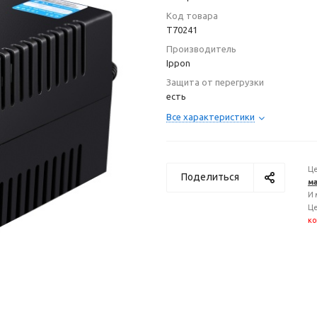
Код товара
T70241
Производитель
Ippon
Защита от перегрузки
есть
Все характеристики
Це
Поделиться
ма
И 
Це
ко