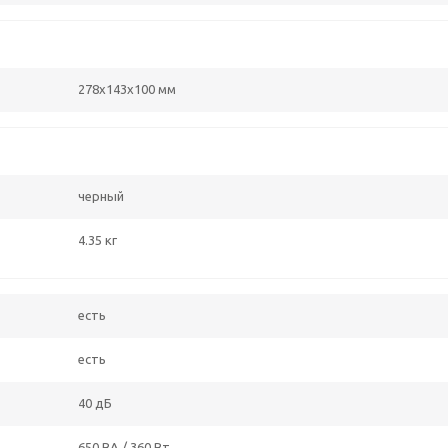
278x143x100 мм
черный
4.35 кг
есть
есть
40 дБ
650 ВА / 360 Вт