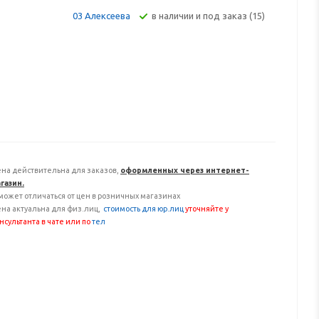
В наличии и под заказ (15)
03 Алексеева
на действительна для заказов,
оформленных через интернет-
газин.
может отличаться от цен в розничных магазинах
на актуальна для физ.лиц,
с
тоимость для юр.лиц
уточняйте у
нсультанта
в чате или по
тел