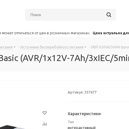
питания
-
Источники бесперебойного питания
-
ИБП 650VA/360W Ippon
Basic (AVR/1x12V-7Ah/3xIEC/5m
Артикул:
337477
Характеристики
Тип
интерактивный