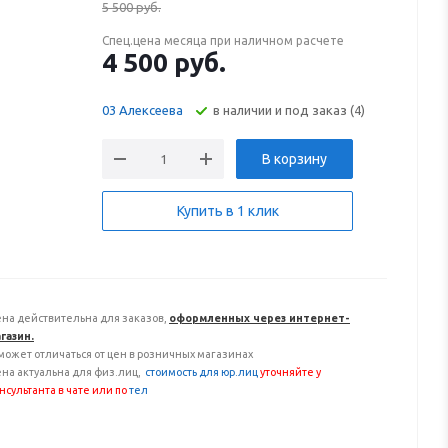
5 500
руб.
Спец.цена месяца при наличном расчете
4 500
руб.
В наличии и под заказ (4)
03 Алексеева
В корзину
Купить в 1 клик
на действительна для заказов,
оформленных через интернет-
газин.
может отличаться от цен в розничных магазинах
на актуальна для физ.лиц,
с
тоимость для юр.лиц
уточняйте у
нсультанта
в чате или по
тел