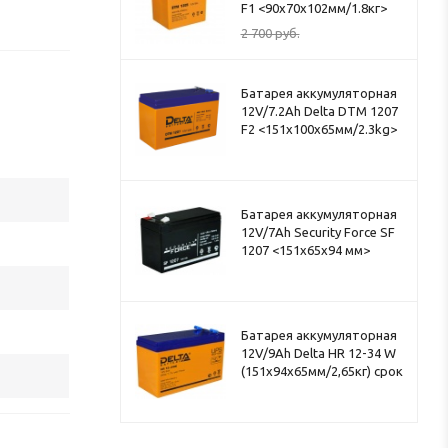
F1 <90x70x102мм/1.8кг>
2 700
руб.
Батарея аккумуляторная
12V/7.2Ah Delta DTM 1207
F2 <151x100x65мм/2.3kg>
Батарея аккумуляторная
12V/7Ah Security Force SF
1207 <151x65x94 мм>
Батарея аккумуляторная
12V/9Ah Delta HR 12-34 W
(151x94x65мм/2,65кг) срок
службы 8лет