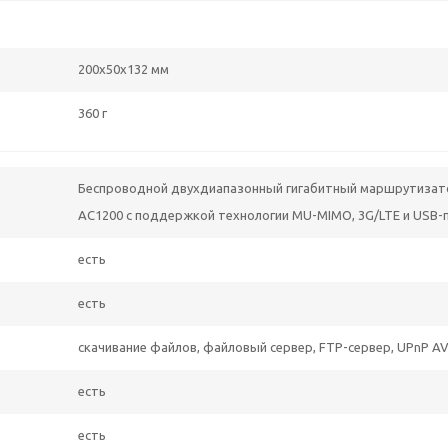
200x50x132 мм
360 г
Беспроводной двухдиапазонный гигабитный маршрутизат
AC1200 с поддержкой технологии MU-MIMO, 3G/LTE и USB
есть
есть
скачивание файлов, файловый сервер, FTP-сервер, UPnP A
есть
есть