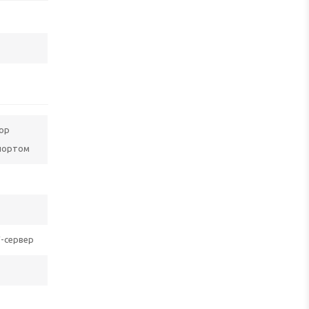
ор
-портом
V-сервер