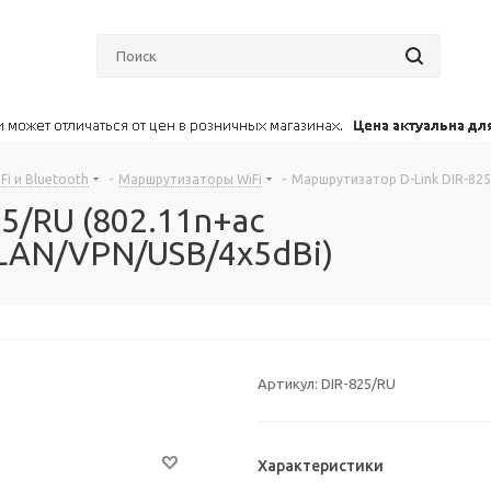
i и Bluetooth
-
Маршрутизаторы WiFi
-
Маршрутизатор D-Link DIR-825
5/RU (802.11n+ac
LAN/VPN/USB/4x5dBi)
Артикул:
DIR-825/RU
Характеристики