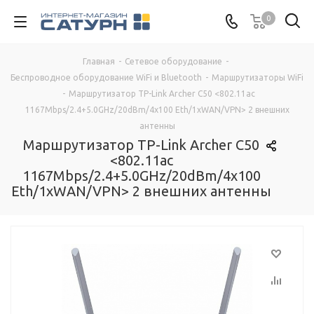
0
Главная
-
Сетевое оборудование
-
Беспроводное оборудование WiFi и Bluetooth
-
Маршрутизаторы WiFi
-
Маршрутизатор TP-Link Archer C50 <802.11ac
1167Mbps/2.4+5.0GHz/20dBm/4x100 Eth/1xWAN/VPN> 2 внешних
антенны
Маршрутизатор TP-Link Archer C50
<802.11ac
1167Mbps/2.4+5.0GHz/20dBm/4x100
Eth/1xWAN/VPN> 2 внешних антенны