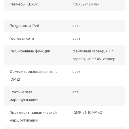
Размеры (ШхВxГ)
183x32x124 мм
Поддержка IPv6
есть
Гостевая сеть
есть
Расширенные функции
файловый сервер, FTP-
сервер, UPnP AV-сервер
Демилитаризованная зона
есть
(DMZ)
Статическая
есть
маршрутизация
Протоколы динамической
IGMP v1, IGMP v2
маршрутизации