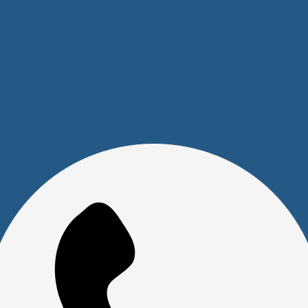
Покупателям
Акции
Новости
Обзоры
FAQ
О компании
Бренды
Отделы и сотрудники
Сертификаты
Скачать прайс
Доставка и оплата
Политика обработки персональных данных
Юридическим лицам