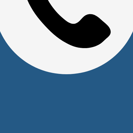
Сервисный центр
Прайс на услуги Сервисного Центра
Реквизиты
Оставайтесь на связи
Наши контакты
+7 (391) 291-30-30
info@s-pl.ru
ул. Алексеева, 41
2026 © Уважаемые клиенты, Информация на сайте не
является публичной офертой.