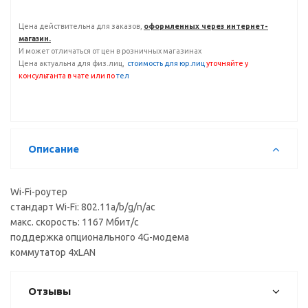
Цена действительна для заказов,
оформленных через интернет-
магазин.
И может отличаться от цен в розничных магазинах
Цена актуальна для физ.лиц,
с
тоимость для юр.лиц
уточняйте у
консультанта
в чате или по
тел
Описание
Wi-Fi-роутер
стандарт Wi-Fi: 802.11a/b/g/n/ac
макс. скорость: 1167 Мбит/с
поддержка опционального 4G-модема
коммутатор 4xLAN
Отзывы