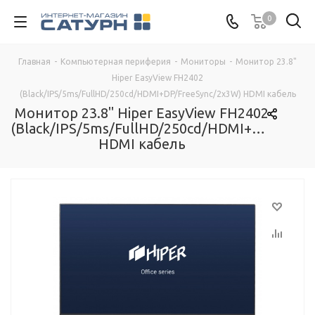
0
Главная
-
Компьютерная периферия
-
Мониторы
-
Монитор 23.8"
Hiper EasyView FH2402
(Black/IPS/5ms/FullHD/250cd/HDMI+DP/FreeSync/2x3W) HDMI кабель
Монитор 23.8" Hiper EasyView FH2402
(Black/IPS/5ms/FullHD/250cd/HDMI+DP/FreeS
HDMI кабель