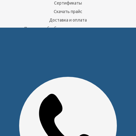
Сертификаты
Скачать прайс
Доставка и оплата
Политика обработки персональных данных
Юридическим лицам
Сервисный центр
Прайс на услуги Сервисного Центра
Реквизиты
Оставайтесь на связи
Наши контакты
+7 (391) 291-30-30
info@s-pl.ru