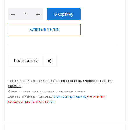
В корзину
Купить в 1 клик
Поделиться
Цена действительна для заказов,
оформленных через интернет-
магазин.
И может отличаться от цен в розничных магазинах
Цена актуальна для физ.лиц,
с
тоимость для юр.лиц
уточняйте у
консультанта
в чате или по
тел