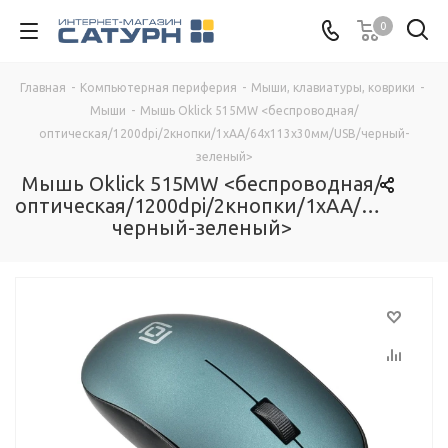
0
Главная
-
Компьютерная периферия
-
Мыши, клавиатуры, коврики
-
Мыши
-
Мышь Oklick 515MW <беспроводная/
оптическая/1200dpi/2кнопки/1xAA/64x113x30мм/USB/черный-
зеленый>
Мышь Oklick 515MW <беспроводная/
оптическая/1200dpi/2кнопки/1xAA/64x113x
черный-зеленый>