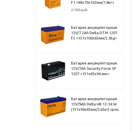
F1 <90x70x102мм/1.8кг>
2 700
руб.
Батарея аккумуляторная
12V/7.2Ah Delta DTM 1207
F2 <151x100x65мм/2.3kg>
Батарея аккумуляторная
12V/7Ah Security Force SF
1207 <151x65x94 мм>
Батарея аккумуляторная
12V/9Ah Delta HR 12-34 W
(151x94x65мм/2,65кг) срок
службы 8лет