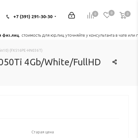
0
0
0
0
+7 (391) 291-30-30
Win10) (FX516PE-HN036T)
050Ti 4Gb/White/FullHD
Старая цена