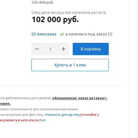
122 400
руб.
Спец.цена месяца при наличном расчете
102 000
руб.
В наличии и под заказ (1)
03 Алексеева
В корзину
Купить в 1 клик
на действительна для заказов,
оформленных через интернет-
газин.
может отличаться от цен в розничных магазинах
на актуальна для физ.лиц,
с
тоимость для юр.лиц
уточняйте у
нсультанта
в чате или по
тел