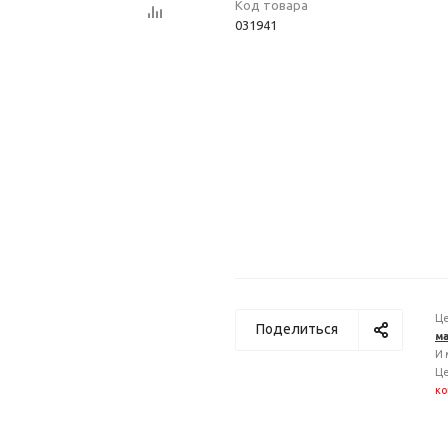
Код товара
031941
Це
Поделиться
ма
И 
Це
ко