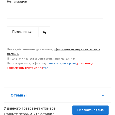
Нет складов
Поделиться
Цена действительна для заказов,
оформленных через интернет-
магазин.
И может отличаться от цен в розничных магазинах
Цена актуальна для физ.лиц,
с
тоимость для юр.лиц
уточняйте у
консультанта
в чате или по
тел
Отзывы
У данного товара нет отзывов.
Оставить отзыв
Станьте первым, кто оставил