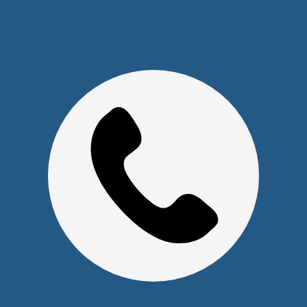
Прайс на услуги Сервисного Центра
Реквизиты
Оставайтесь на связи
Наши контакты
+7 (391) 291-30-30
info@s-pl.ru
ул. Алексеева, 41
2026 © Уважаемые клиенты, Информация на сайте не
является публичной офертой.