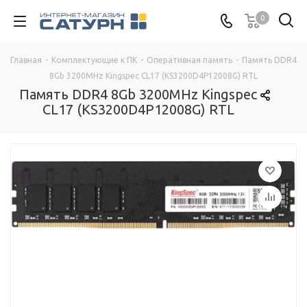
0
Главная
-
Комплектующие к ПК
-
Оперативная память
-
Память DDR4
8Gb 3200MHz Kingspec CL17 (KS3200D4P12008G) RTL
Память DDR4 8Gb 3200MHz Kingspec
CL17 (KS3200D4P12008G) RTL