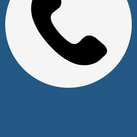
Прайс на услуги Сервисного Центра
Реквизиты
Оставайтесь на связи
Наши контакты
+7 (391) 291-30-30
info@s-pl.ru
ул. Алексеева, 41
2026 © Уважаемые клиенты, Информация на сайте не
является публичной офертой.