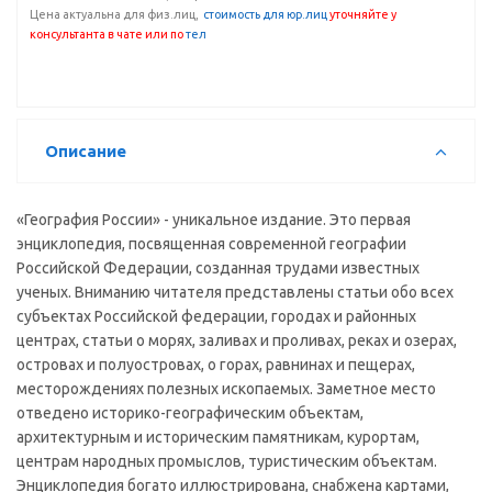
Цена актуальна для физ.лиц,
с
тоимость для юр.лиц
уточняйте у
консультанта
в чате или по
тел
Описание
«География России» - уникальное издание. Это первая
энциклопедия, посвященная современной географии
Российской Федерации, созданная трудами известных
ученых. Вниманию читателя представлены статьи обо всех
субъектах Российской федерации, городах и районных
центрах, статьи о морях, заливах и проливах, реках и озерах,
островах и полуостровах, о горах, равнинах и пещерах,
месторождениях полезных ископаемых. Заметное место
отведено историко-географическим объектам,
архитектурным и историческим памятникам, курортам,
центрам народных промыслов, туристическим объектам.
Энциклопедия богато иллюстрирована, снабжена картами,