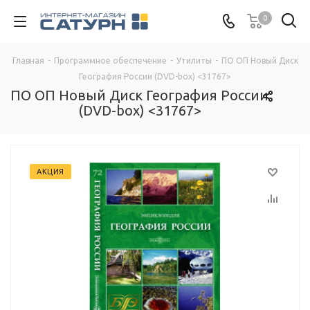
0
Главная
-
Программное обеспечение
-
Утилиты
-
ПО ОП Новый Диск
География России (DVD-box) <31767>
ПО ОП Новый Диск География России
(DVD-box) <31767>
АКЦИЯ