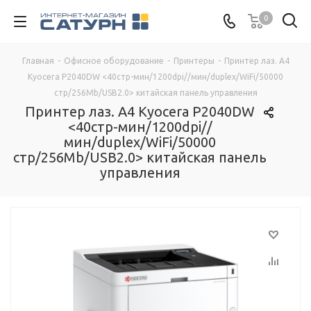
0
Главная
-
Офисное оборудование
-
Принтеры
-
Принтер лаз. A4
Kyocera P2040DW <40стр-мин/1200dpi//мин/duplex/WiFi/50000
стр/256Mb/USB2.0> китайская панель управления
Принтер лаз. A4 Kyocera P2040DW
<40стр-мин/1200dpi//
мин/duplex/WiFi/50000
стр/256Mb/USB2.0> китайская панель
управления