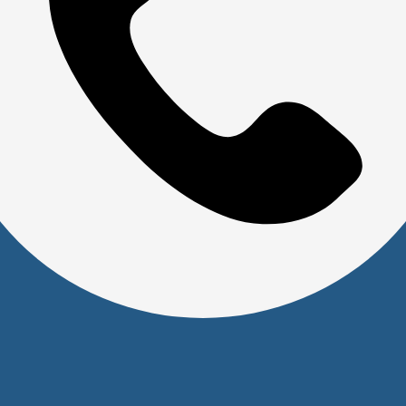
Скачать прайс
Доставка и оплата
Политика обработки персональных данных
Юридическим лицам
Сервисный центр
Прайс на услуги Сервисного Центра
Реквизиты
Оставайтесь на связи
Наши контакты
+7 (391) 291-30-30
info@s-pl.ru