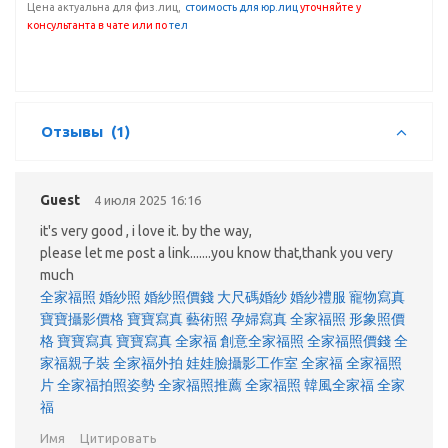
Цена актуальна для физ.лиц,
с
тоимость для юр.лиц
уточняйте у
консультанта
в чате или по
тел
Отзывы
(1)
Guest
4 июля 2025 16:16
it's very good , i love it. by the way,
please let me post a link.......you know that,thank you very
much
全家福照
婚紗照
婚紗照價錢
大尺碼婚紗
婚紗禮服
寵物寫真
寶寶攝影價格
寶寶寫真
藝術照
孕婦寫真
全家福照
形象照價
格
寶寶寫真
寶寶寫真
全家福
創意全家福照
全家福照價錢
全
家福親子裝
全家福外拍
娃娃臉攝影工作室
全家福
全家福照
片
全家福拍照姿勢
全家福照推薦
全家福照
韓風全家福
全家
福
Имя
Цитировать