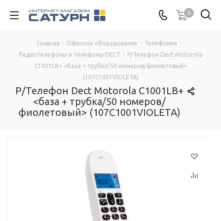
0
Главная
-
Офисное оборудование
-
Телефония
-
Радиотелефоны и телефоны DECT
-
Р/Телефон Dect Motorola
C1001LB+ <база + трубка/50 номеров/фиолетовый>
(107C1001VIOLETA)
Р/Телефон Dect Motorola C1001LB+
<база + трубка/50 номеров/
фиолетовый> (107C1001VIOLETA)