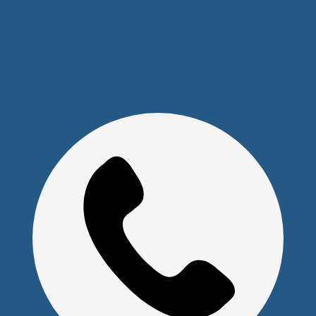
Скачать прайс
Доставка и оплата
Политика обработки персональных данных
Юридическим лицам
Сервисный центр
Прайс на услуги Сервисного Центра
Реквизиты
Оставайтесь на связи
Наши контакты
+7 (391) 291-30-30
info@s-pl.ru
ул. Алексеева, 41