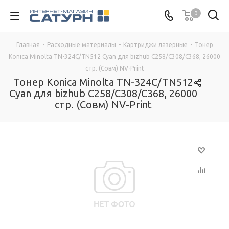
0
Главная
-
Расходные материалы
-
Картриджи лазерные
-
Тонер
Konica Minolta TN-324C/TN512 Cyan для bizhub C258/C308/C368, 26000
стр. (Совм) NV-Print
Тонер Konica Minolta TN-324C/TN512
Cyan для bizhub C258/C308/C368, 26000
стр. (Совм) NV-Print