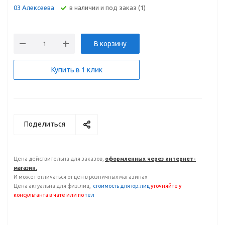
В наличии и под заказ (1)
03 Алексеева
В корзину
Купить в 1 клик
Поделиться
Цена действительна для заказов,
оформленных через интернет-
магазин.
И может отличаться от цен в розничных магазинах
Цена актуальна для физ.лиц,
с
тоимость для юр.лиц
уточняйте у
консультанта
в чате или по
тел